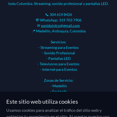
toda Colombia. Streaming, sonido profesional y pantallas LED.
📞 304 619 8426
💬 WhatsApp: 319 703 7906
✉
sonidointro@gmail.com
📍 Medellín, Antioquia, Colombia
Servicios:
- Streaming para Eventos
- Sonido Profesional
- Pantallas LED
- Televisores para Eventos
- Internet para Eventos
Zonas de Servicio:
- Medellín
- Envigado
- Rionegro
Este sitio web utiliza cookies
- Bogotá
- Todo Colombia
Usamos cookies para analizar el tráfico del sitio web y
optimizar tu experiencia en el sitio. Al aceptar nuestro uso